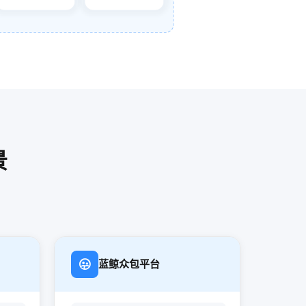
景
蓝鲸众包平台