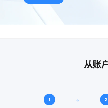
从账
1
2
→