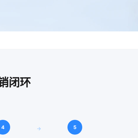
销闭环
4
5
→