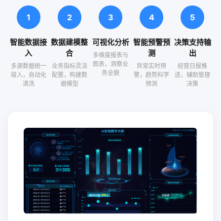
1
2
3
4
5
智能数据接
数据建模整
可视化分析
智能预警预
决策支持输
入
合
测
出
多维度报表与
图表，洞察业
多源数据统一
业务指标灵活
异常实时预
经营日报推
务全貌
接入，自动化
配置，构建数
警，趋势科学
送，辅助管理
清洗
据模型
预测
决策