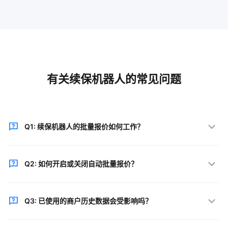
有关续保机器人的常见问题
Q1: 续保机器人的批量报价如何工作？
系统基于车辆的上年续保方案+AI机器人模型进行自动
Q2: 如何开启或关闭自动批量报价？
批量报价，智能识别上年投保险种及保额，结合保司报
价模型生成最优报价结果。
在客户模块的"设置"下可自主选择是否启用自动报价功
Q3: 已使用的商户历史数据会受影响吗？
能，默认关闭状态，用户可根据实际需求灵活控制。
不会影响。已开启的历史商户将统一按"上年方案+AI报