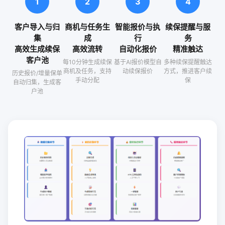
1
2
3
4
客户导入与归
商机与任务生
智能报价与执
续保提醒与服
集
成
行
务
高效生成续保
高效流转
自动化报价
精准触达
客户池
每10分钟生成续保
基于AI报价模型自
多种续保提醒触达
商机及任务，支持
动续保报价
方式，推进客户续
历史报价/增量保单
手动分配
保
自动归集，生成客
户池