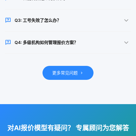
增减，满足不同区域和车型的报价需求。
系统完成一次报价后，根据预设的触发条件判断保司返
Q3: 工号失效了怎么办？
回信息，满足条件时自动进入二次报价。支持自主定价
系数、期望折扣等设置。
系统实时检测工号状态，失效、禁用、登录状态失效等
Q4: 多级机构如何管理报价方案？
会自动提示。支持批量管理工号和方案，一键替换确保
报价不中断。
总部管理员可添加机构方案并批量授权，机构只能编辑/
查看本机构模型。未配置自定义方案时自动匹配总部通
更多常见问题
用方案，权限严格隔离。
对AI报价模型有疑问？ 专属顾问为您解答