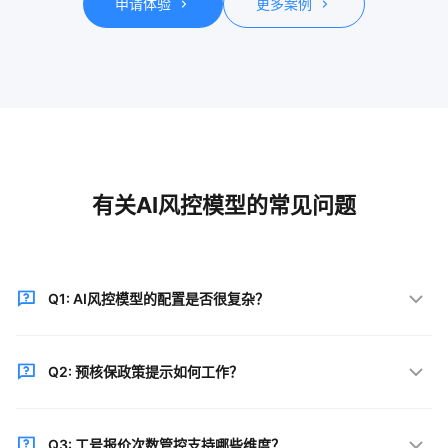
申请体验
更多案例
有关AI风控模型的常见问题
Q1: AI风控模型的配置是否很复杂？
难易度尚可，类似Excel管理，界面直观友好，懂核保司
Q2: 预核保政策提示如何工作？
保规则即可快速上手。
通过预核保政策对禁收的垃圾业务进行风险提示，在渠
Q3: 工号报价次数管控支持哪些维度？