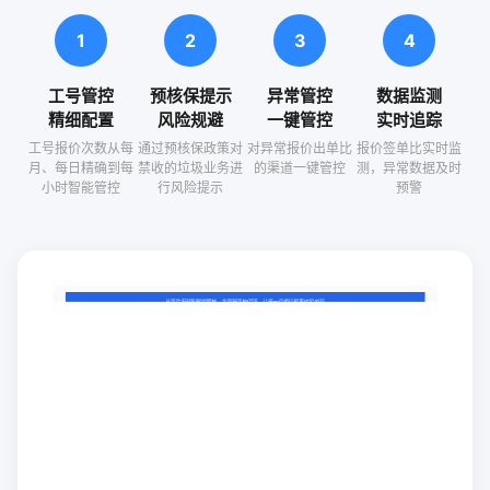
1
2
3
4
工号管控
预核保提示
异常管控
数据监测
精细配置
风险规避
一键管控
实时追踪
工号报价次数从每
通过预核保政策对
对异常报价出单比
报价签单比实时监
月、每日精确到每
禁收的垃圾业务进
的渠道一键管控
测，异常数据及时
小时智能管控
行风险提示
预警