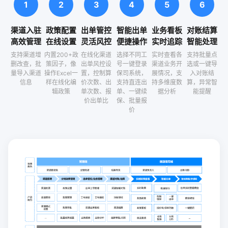
1
2
3
4
5
6
渠道入驻
政策配置
出单管控
智能出单
业务看板
对账结算
高效管理
在线设置
灵活风控
便捷操作
实时追踪
智能处理
支持渠道增
内置200+政
在线化渠道
选择不同工
实时查看各
支持批量点
删改查，批
策因子，像
出单风控设
号一键登录
渠道业务开
选或一键导
量导入渠道
操作Excel一
置，控制算
保司系统，
展情况，支
入对账结
信息
样在线化编
价次数、出
支持直连出
持多维度数
算，异常智
辑政策
单次数、报
单、一键续
据分析
能提醒
价出单比
保、批量报
价