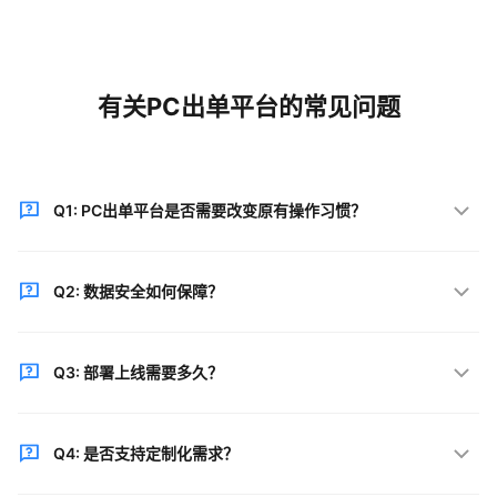
有关PC出单平台的常见问题
Q1: PC出单平台是否需要改变原有操作习惯？
不需要。产品深度贴合出单员日常工作习惯，界面直观
Q2: 数据安全如何保障？
友好，新员工快速上手，零培训成本。
采用银行级数据加密技术，多重身份验证，定期安全审
Q3: 部署上线需要多久？
计，确保数据安全合规。高分通过等保三级认证，满足
《保险中介科技服务商安全公约1.0》。
SaaS模式，无需本地服务器，即开即用，业务零中断。
Q4: 是否支持定制化需求？